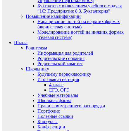
управление персоналом 8.3)
Бухгалтер с включением учебного модуля
“1С: Предприятие 8.3. Бухгалтерия”
Повышение квалификации
Наращивание ногтей на верхних формах
(акригелевая система)
Моделирование ногтей на нижних формах
(гелевая система)
Школа
Родителям
Информация для родителей
Родительские собрания
Родительский комитет
Школьнику
Будущему первокласснику
Итоговая аттестация
4 класс
ЕГЭ, ОГЭ
Учебные материалы
Школьная форма
Правила внутреннего распорядка
Портфолио
Полезные ссылки
Конкурсы
Конференции