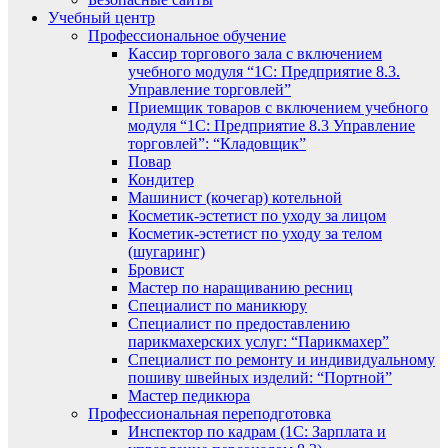
Учебный центр
Профессиональное обучение
Кассир торгового зала с включением
учебного модуля “1С: Предприятие 8.3.
Управление торговлей”
Приемщик товаров с включением учебного
модуля “1С: Предприятие 8.3 Управление
торговлей”: “Кладовщик”
Повар
Кондитер
Машинист (кочегар) котельной
Косметик-эстетист по уходу за лицом
Косметик-эстетист по уходу за телом
(шугаринг)
Бровист
Мастер по наращиванию ресниц
Специалист по маникюру
Специалист по предоставлению
парикмахерских услуг: “Парикмахер”
Специалист по ремонту и индивидуальному
пошиву швейных изделий: “Портной”
Мастер педикюра
Профессиональная переподготовка
Инспектор по кадрам (1С: Зарплата и