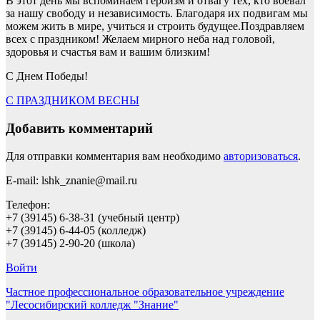
В этот день мы вспоминаем героизм и отвагу тех, кто воевал
за нашу свободу и независимость. Благодаря их подвигам мы
можем жить в мире, учиться и строить будущее.Поздравляем
всех с праздником! Желаем мирного неба над головой,
здоровья и счастья вам и вашим близким!
С Днем Победы!
Навигация
С ПРАЗДНИКОМ ВЕСНЫ
по
Добавить комментарий
записям
Для отправки комментария вам необходимо
авторизоваться
.
E-mail: lshk_znanie@mail.ru
Телефон:
+7 (39145) 6-38-31 (учебный центр)
+7 (39145) 6-44-05 (колледж)
+7 (39145) 2-90-20 (школа)
Войти
Частное профессиональное образовательное учреждение
"Лесосибирский колледж "Знание"