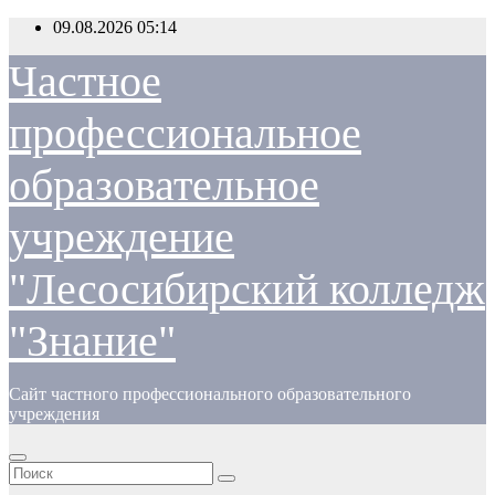
Перейти
09.08.2026
05:14
к
содержимому
Частное
профессиональное
образовательное
учреждение
"Лесосибирский колледж
"Знание"
Сайт частного профессионального образовательного
учреждения