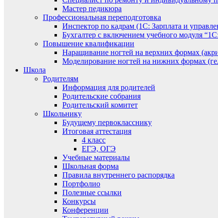
Мастер педикюра
Профессиональная переподготовка
Инспектор по кадрам (1С: Зарплата и управле
Бухгалтер с включением учебного модуля “1С:
Повышение квалификации
Наращивание ногтей на верхних формах (акри
Моделирование ногтей на нижних формах (гел
Школа
Родителям
Информация для родителей
Родительские собрания
Родительский комитет
Школьнику
Будущему первокласснику
Итоговая аттестация
4 класс
ЕГЭ, ОГЭ
Учебные материалы
Школьная форма
Правила внутреннего распорядка
Портфолио
Полезные ссылки
Конкурсы
Конференции