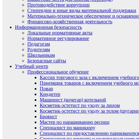
Противодействие коррупции
Стипендии и иные виды материальной поддержки
Материально-техническое обеспечение и оснащенно
Финансово-хозяйственная деятельность
Информационная безопасность
Локальные нормативные акты
Нормативное регулирование
Педагогам
Родителям
Школьникам
Безопасные сайты
Учебный центр
Профессиональное обучение
Кассир торгового зала с включением учебного
Приемщик товаров с включением учебного мо
Повар
Кондитер
Машинист (кочегар) котельной
Косметик-эстетист по уходу за лицом
Косметик-эстетист по уходу за телом (шугари
Бровист
Мастер по наращиванию ресниц
Специалист по маникюру
Специалист по предоставлению парикмахерск
Специалист по ремонту и индивидуальному 