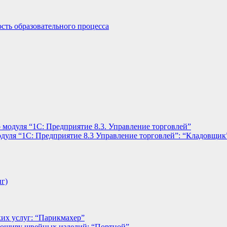
сть образовательного процесса
 модуля “1С: Предприятие 8.3. Управление торговлей”
дуля “1С: Предприятие 8.3 Управление торговлей”: “Кладовщик
нг)
их услуг: “Парикмахер”
пошиву швейных изделий: “Портной”