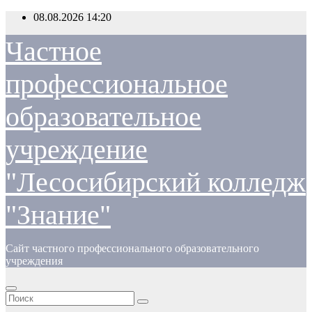
Перейти
08.08.2026
14:20
к
содержимому
Частное
профессиональное
образовательное
учреждение
"Лесосибирский колледж
"Знание"
Сайт частного профессионального образовательного
учреждения