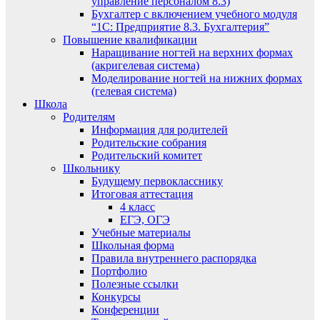
управление персоналом 8.3)
Бухгалтер с включением учебного модуля
“1С: Предприятие 8.3. Бухгалтерия”
Повышение квалификации
Наращивание ногтей на верхних формах
(акригелевая система)
Моделирование ногтей на нижних формах
(гелевая система)
Школа
Родителям
Информация для родителей
Родительские собрания
Родительский комитет
Школьнику
Будущему первокласснику
Итоговая аттестация
4 класс
ЕГЭ, ОГЭ
Учебные материалы
Школьная форма
Правила внутреннего распорядка
Портфолио
Полезные ссылки
Конкурсы
Конференции