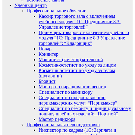
Учебный центр
Профессиональное обучение
Кассир торгового зала с включением
учебного модуля “1С: Предприятие 8.3.
Управление торговлей”
Приемщик товаров с включением учебного
модуля “1С: Предприятие 8.3 Управление
торговлей”: “Кладовщик”
Повар
Кондитер
Машинист (кочегар) котельной
Косметик-эстетист по уходу за лицом
Косметик-эстетист по уходу за телом
(шугаринг)
Бровист
Мастер по наращиванию ресниц
Специалист по маникюру
Специалист по предоставлению
парикмахерских услуг: “Парикмахер”
Специалист по ремонту и индивидуальному
пошиву швейных изделий: “Портной”
Мастер педикюра
Профессиональная переподготовка
Инспектор по кадрам (1С: Зарплата и