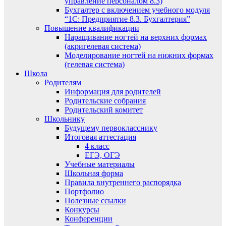
управление персоналом 8.3)
Бухгалтер с включением учебного модуля
“1С: Предприятие 8.3. Бухгалтерия”
Повышение квалификации
Наращивание ногтей на верхних формах
(акригелевая система)
Моделирование ногтей на нижних формах
(гелевая система)
Школа
Родителям
Информация для родителей
Родительские собрания
Родительский комитет
Школьнику
Будущему первокласснику
Итоговая аттестация
4 класс
ЕГЭ, ОГЭ
Учебные материалы
Школьная форма
Правила внутреннего распорядка
Портфолио
Полезные ссылки
Конкурсы
Конференции