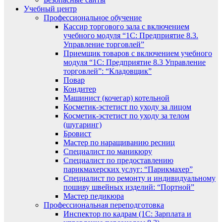
Учебный центр
Профессиональное обучение
Кассир торгового зала с включением
учебного модуля “1С: Предприятие 8.3.
Управление торговлей”
Приемщик товаров с включением учебного
модуля “1С: Предприятие 8.3 Управление
торговлей”: “Кладовщик”
Повар
Кондитер
Машинист (кочегар) котельной
Косметик-эстетист по уходу за лицом
Косметик-эстетист по уходу за телом
(шугаринг)
Бровист
Мастер по наращиванию ресниц
Специалист по маникюру
Специалист по предоставлению
парикмахерских услуг: “Парикмахер”
Специалист по ремонту и индивидуальному
пошиву швейных изделий: “Портной”
Мастер педикюра
Профессиональная переподготовка
Инспектор по кадрам (1С: Зарплата и