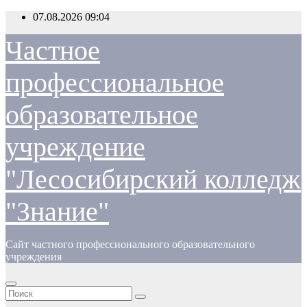
Перейти
07.08.2026
09:04
к
содержимому
Частное
профессиональное
образовательное
учреждение
"Лесосибирский колледж
"Знание"
Сайт частного профессионального образовательного
учреждения