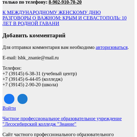
только по телефону:
8-902-910-70-20
Навигация
К МЕЖДУНАРОДНОМУ ЖЕНСКОМУ ДНЮ
РАЗГОВОРЫ О ВАЖНОМ: КРЫМ И СЕВАСТОПОЛЬ: 10
по
ЛЕТ В РОДНОЙ ГАВАНИ
записям
Добавить комментарий
Для отправки комментария вам необходимо
авторизоваться
.
E-mail: lshk_znanie@mail.ru
Телефон:
+7 (39145) 6-38-31 (учебный центр)
+7 (39145) 6-44-05 (колледж)
+7 (39145) 2-90-20 (школа)
Войти
Частное профессиональное образовательное учреждение
"Лесосибирский колледж "Знание"
Сайт частного профессионального образовательного