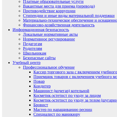
Платные образовательные услуги
Вакантные места для приема (перевода)
Противодействие коррупции
Стипендии и иные виды материальной поддержки
Материально-техническое обеспечение и оснащенно
Финансово-хозяйственная деятельность
Информационная безопасность
Локальные нормативные акты
Нормативное регулирование
Педагогам
Родителям
Школьникам
Безопасные сайты
Учебный центр
Профессиональное обучение
Кассир торгового зала с включением учебного
Приемщик товаров с включением учебного мо
Повар
Кондитер
Машинист (кочегар) котельной
Косметик-эстетист по уходу за лицом
Косметик-эстетист по уходу за телом (шугари
Бровист
Мастер по наращиванию ресниц
Специалист по маникюру