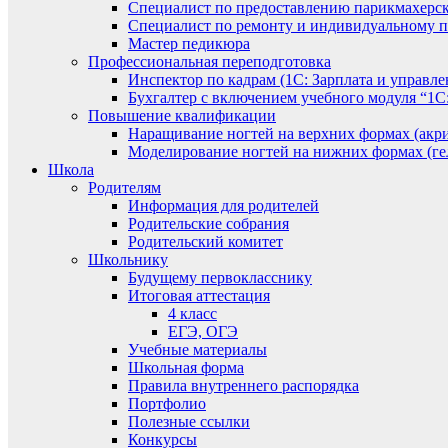
Специалист по предоставлению парикмахерск
Специалист по ремонту и индивидуальному 
Мастер педикюра
Профессиональная переподготовка
Инспектор по кадрам (1С: Зарплата и управле
Бухгалтер с включением учебного модуля “1С:
Повышение квалификации
Наращивание ногтей на верхних формах (акри
Моделирование ногтей на нижних формах (гел
Школа
Родителям
Информация для родителей
Родительские собрания
Родительский комитет
Школьнику
Будущему первокласснику
Итоговая аттестация
4 класс
ЕГЭ, ОГЭ
Учебные материалы
Школьная форма
Правила внутреннего распорядка
Портфолио
Полезные ссылки
Конкурсы