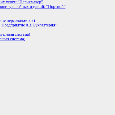
их услуг: “Парикмахер”
пошиву швейных изделий: “Портной”
ние персоналом 8.3)
 Предприятие 8.3. Бухгалтерия”
гелевая система)
евая система)