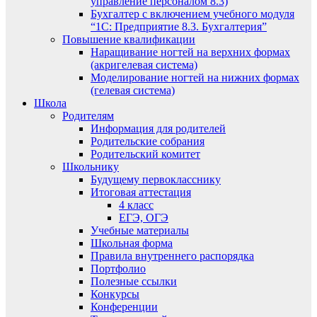
управление персоналом 8.3)
Бухгалтер с включением учебного модуля
“1С: Предприятие 8.3. Бухгалтерия”
Повышение квалификации
Наращивание ногтей на верхних формах
(акригелевая система)
Моделирование ногтей на нижних формах
(гелевая система)
Школа
Родителям
Информация для родителей
Родительские собрания
Родительский комитет
Школьнику
Будущему первокласснику
Итоговая аттестация
4 класс
ЕГЭ, ОГЭ
Учебные материалы
Школьная форма
Правила внутреннего распорядка
Портфолио
Полезные ссылки
Конкурсы
Конференции