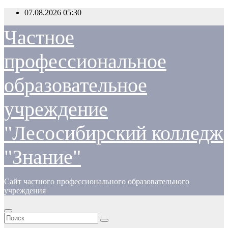
Перейти
07.08.2026
05:30
к
содержимому
Частное
профессиональное
образовательное
учреждение
"Лесосибирский колледж
"Знание"
Сайт частного профессионального образовательного
учреждения