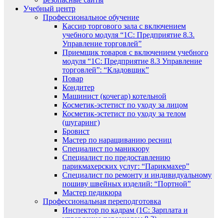
Учебный центр
Профессиональное обучение
Кассир торгового зала с включением
учебного модуля “1С: Предприятие 8.3.
Управление торговлей”
Приемщик товаров с включением учебного
модуля “1С: Предприятие 8.3 Управление
торговлей”: “Кладовщик”
Повар
Кондитер
Машинист (кочегар) котельной
Косметик-эстетист по уходу за лицом
Косметик-эстетист по уходу за телом
(шугаринг)
Бровист
Мастер по наращиванию ресниц
Специалист по маникюру
Специалист по предоставлению
парикмахерских услуг: “Парикмахер”
Специалист по ремонту и индивидуальному
пошиву швейных изделий: “Портной”
Мастер педикюра
Профессиональная переподготовка
Инспектор по кадрам (1С: Зарплата и