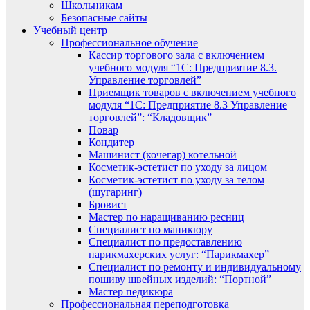
Школьникам
Безопасные сайты
Учебный центр
Профессиональное обучение
Кассир торгового зала с включением
учебного модуля “1С: Предприятие 8.3.
Управление торговлей”
Приемщик товаров с включением учебного
модуля “1С: Предприятие 8.3 Управление
торговлей”: “Кладовщик”
Повар
Кондитер
Машинист (кочегар) котельной
Косметик-эстетист по уходу за лицом
Косметик-эстетист по уходу за телом
(шугаринг)
Бровист
Мастер по наращиванию ресниц
Специалист по маникюру
Специалист по предоставлению
парикмахерских услуг: “Парикмахер”
Специалист по ремонту и индивидуальному
пошиву швейных изделий: “Портной”
Мастер педикюра
Профессиональная переподготовка