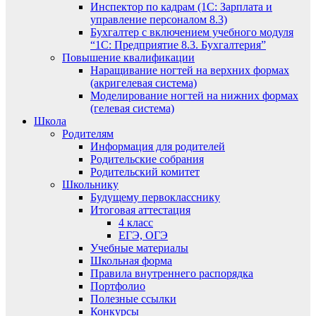
Инспектор по кадрам (1С: Зарплата и
управление персоналом 8.3)
Бухгалтер с включением учебного модуля
“1С: Предприятие 8.3. Бухгалтерия”
Повышение квалификации
Наращивание ногтей на верхних формах
(акригелевая система)
Моделирование ногтей на нижних формах
(гелевая система)
Школа
Родителям
Информация для родителей
Родительские собрания
Родительский комитет
Школьнику
Будущему первокласснику
Итоговая аттестация
4 класс
ЕГЭ, ОГЭ
Учебные материалы
Школьная форма
Правила внутреннего распорядка
Портфолио
Полезные ссылки
Конкурсы