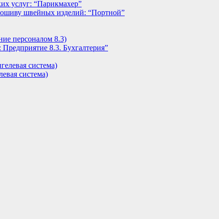
их услуг: “Парикмахер”
пошиву швейных изделий: “Портной”
ние персоналом 8.3)
 Предприятие 8.3. Бухгалтерия”
гелевая система)
евая система)