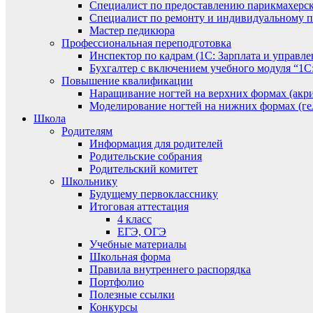
Специалист по предоставлению парикмахерск
Специалист по ремонту и индивидуальному 
Мастер педикюра
Профессиональная переподготовка
Инспектор по кадрам (1С: Зарплата и управле
Бухгалтер с включением учебного модуля “1С:
Повышение квалификации
Наращивание ногтей на верхних формах (акри
Моделирование ногтей на нижних формах (гел
Школа
Родителям
Информация для родителей
Родительские собрания
Родительский комитет
Школьнику
Будущему первокласснику
Итоговая аттестация
4 класс
ЕГЭ, ОГЭ
Учебные материалы
Школьная форма
Правила внутреннего распорядка
Портфолио
Полезные ссылки
Конкурсы