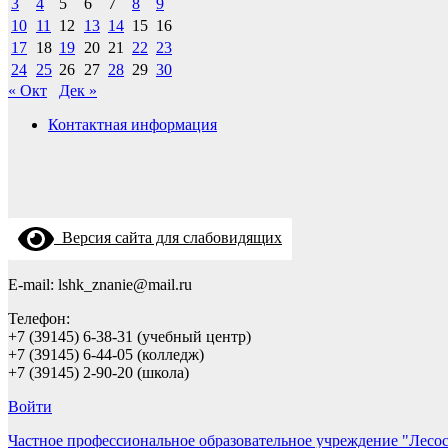
3
4
5
6
7
8
9
10
11
12
13
14
15
16
17
18
19
20
21
22
23
24
25
26
27
28
29
30
« Окт
Дек »
Контактная информация
Версия сайта для слабовидящих
E-mail: lshk_znanie@mail.ru
Телефон:
+7 (39145) 6-38-31 (учебный центр)
+7 (39145) 6-44-05 (колледж)
+7 (39145) 2-90-20 (школа)
Войти
Частное профессиональное образовательное учреждение "Лесо