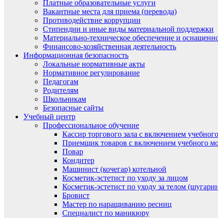
Платные образовательные услуги
Вакантные места для приема (перевода)
Противодействие коррупции
Стипендии и иные виды материальной поддержки
Материально-техническое обеспечение и оснащенно
Финансово-хозяйственная деятельность
Информационная безопасность
Локальные нормативные акты
Нормативное регулирование
Педагогам
Родителям
Школьникам
Безопасные сайты
Учебный центр
Профессиональное обучение
Кассир торгового зала с включением учебного
Приемщик товаров с включением учебного мо
Повар
Кондитер
Машинист (кочегар) котельной
Косметик-эстетист по уходу за лицом
Косметик-эстетист по уходу за телом (шугари
Бровист
Мастер по наращиванию ресниц
Специалист по маникюру