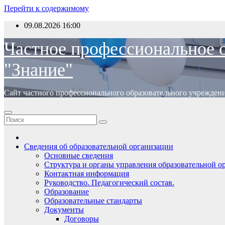
Перейти к содержимому
09.08.2026
16:00
Частное профессиональное 
"Знание"
Сайт частного профессионального образовательного учрежден
Сведения об образовательной организации
Основные сведения
Структура и органы управления образовательной о
Контактная информация
Руководство. Педагогический состав.
Образование
Образовательные стандарты
Документы
Договоры