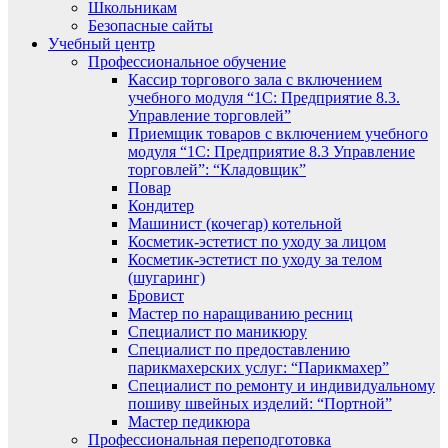
Школьникам
Безопасные сайты
Учебный центр
Профессиональное обучение
Кассир торгового зала с включением
учебного модуля “1С: Предприятие 8.3.
Управление торговлей”
Приемщик товаров с включением учебного
модуля “1С: Предприятие 8.3 Управление
торговлей”: “Кладовщик”
Повар
Кондитер
Машинист (кочегар) котельной
Косметик-эстетист по уходу за лицом
Косметик-эстетист по уходу за телом
(шугаринг)
Бровист
Мастер по наращиванию ресниц
Специалист по маникюру
Специалист по предоставлению
парикмахерских услуг: “Парикмахер”
Специалист по ремонту и индивидуальному
пошиву швейных изделий: “Портной”
Мастер педикюра
Профессиональная переподготовка