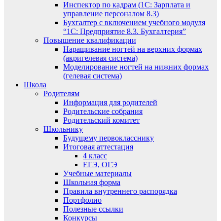
Инспектор по кадрам (1С: Зарплата и
управление персоналом 8.3)
Бухгалтер с включением учебного модуля
“1С: Предприятие 8.3. Бухгалтерия”
Повышение квалификации
Наращивание ногтей на верхних формах
(акригелевая система)
Моделирование ногтей на нижних формах
(гелевая система)
Школа
Родителям
Информация для родителей
Родительские собрания
Родительский комитет
Школьнику
Будущему первокласснику
Итоговая аттестация
4 класс
ЕГЭ, ОГЭ
Учебные материалы
Школьная форма
Правила внутреннего распорядка
Портфолио
Полезные ссылки
Конкурсы