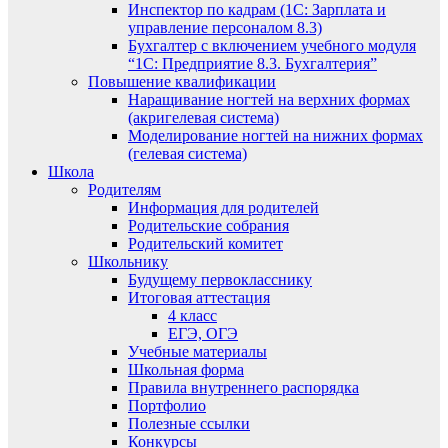
Инспектор по кадрам (1С: Зарплата и
управление персоналом 8.3)
Бухгалтер с включением учебного модуля
“1С: Предприятие 8.3. Бухгалтерия”
Повышение квалификации
Наращивание ногтей на верхних формах
(акригелевая система)
Моделирование ногтей на нижних формах
(гелевая система)
Школа
Родителям
Информация для родителей
Родительские собрания
Родительский комитет
Школьнику
Будущему первокласснику
Итоговая аттестация
4 класс
ЕГЭ, ОГЭ
Учебные материалы
Школьная форма
Правила внутреннего распорядка
Портфолио
Полезные ссылки
Конкурсы