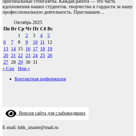
оригинальные стенгазеты. Каждая работа — это часть
вдохновения наших студентов, творчества и гордости за нашу
профессиональную деятельность. Приглашаем…
Октябрь 2025
Пн
Вт
Ср
Чт
Пт
Сб
Вс
1
2
3
4
5
6
7
8
9
10
11
12
13
14
15
16
17
18
19
20
21
22
23
24
25
26
27
28
29
30
31
« Сен
Ноя »
Контактная информация
Версия сайта для слабовидящих
E-mail: lshk_znanie@mail.ru