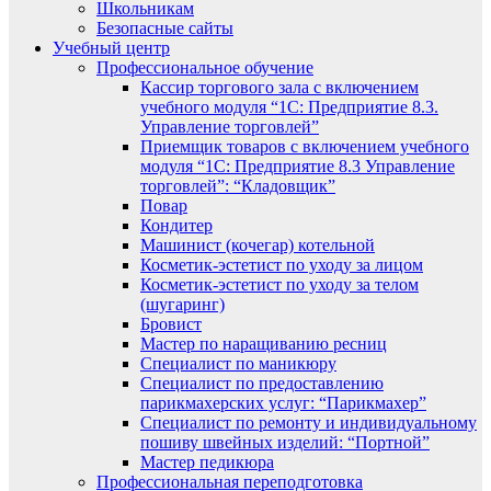
Школьникам
Безопасные сайты
Учебный центр
Профессиональное обучение
Кассир торгового зала с включением
учебного модуля “1С: Предприятие 8.3.
Управление торговлей”
Приемщик товаров с включением учебного
модуля “1С: Предприятие 8.3 Управление
торговлей”: “Кладовщик”
Повар
Кондитер
Машинист (кочегар) котельной
Косметик-эстетист по уходу за лицом
Косметик-эстетист по уходу за телом
(шугаринг)
Бровист
Мастер по наращиванию ресниц
Специалист по маникюру
Специалист по предоставлению
парикмахерских услуг: “Парикмахер”
Специалист по ремонту и индивидуальному
пошиву швейных изделий: “Портной”
Мастер педикюра
Профессиональная переподготовка