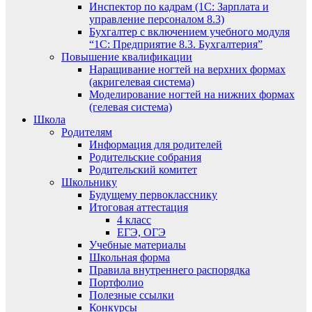
Инспектор по кадрам (1С: Зарплата и
управление персоналом 8.3)
Бухгалтер с включением учебного модуля
“1С: Предприятие 8.3. Бухгалтерия”
Повышение квалификации
Наращивание ногтей на верхних формах
(акригелевая система)
Моделирование ногтей на нижних формах
(гелевая система)
Школа
Родителям
Информация для родителей
Родительские собрания
Родительский комитет
Школьнику
Будущему первокласснику
Итоговая аттестация
4 класс
ЕГЭ, ОГЭ
Учебные материалы
Школьная форма
Правила внутреннего распорядка
Портфолио
Полезные ссылки
Конкурсы