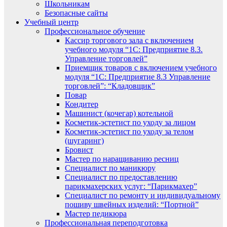
Школьникам
Безопасные сайты
Учебный центр
Профессиональное обучение
Кассир торгового зала с включением
учебного модуля “1С: Предприятие 8.3.
Управление торговлей”
Приемщик товаров с включением учебного
модуля “1С: Предприятие 8.3 Управление
торговлей”: “Кладовщик”
Повар
Кондитер
Машинист (кочегар) котельной
Косметик-эстетист по уходу за лицом
Косметик-эстетист по уходу за телом
(шугаринг)
Бровист
Мастер по наращиванию ресниц
Специалист по маникюру
Специалист по предоставлению
парикмахерских услуг: “Парикмахер”
Специалист по ремонту и индивидуальному
пошиву швейных изделий: “Портной”
Мастер педикюра
Профессиональная переподготовка