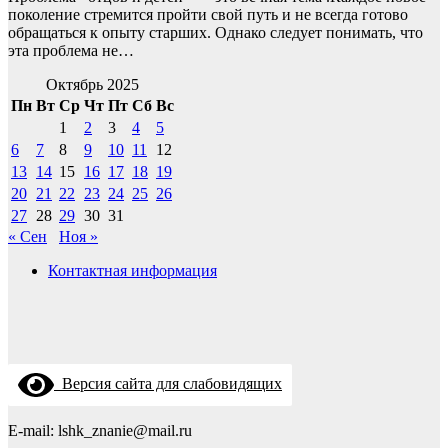
поколение стремится пройти свой путь и не всегда готово
обращаться к опыту старших. Однако следует понимать, что
эта проблема не…
Октябрь 2025
Пн
Вт
Ср
Чт
Пт
Сб
Вс
1
2
3
4
5
6
7
8
9
10
11
12
13
14
15
16
17
18
19
20
21
22
23
24
25
26
27
28
29
30
31
« Сен
Ноя »
Контактная информация
Версия сайта для слабовидящих
E-mail: lshk_znanie@mail.ru