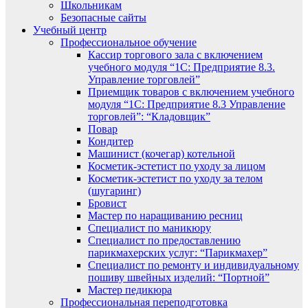
Школьникам
Безопасные сайты
Учебный центр
Профессиональное обучение
Кассир торгового зала с включением
учебного модуля “1С: Предприятие 8.3.
Управление торговлей”
Приемщик товаров с включением учебного
модуля “1С: Предприятие 8.3 Управление
торговлей”: “Кладовщик”
Повар
Кондитер
Машинист (кочегар) котельной
Косметик-эстетист по уходу за лицом
Косметик-эстетист по уходу за телом
(шугаринг)
Бровист
Мастер по наращиванию ресниц
Специалист по маникюру
Специалист по предоставлению
парикмахерских услуг: “Парикмахер”
Специалист по ремонту и индивидуальному
пошиву швейных изделий: “Портной”
Мастер педикюра
Профессиональная переподготовка