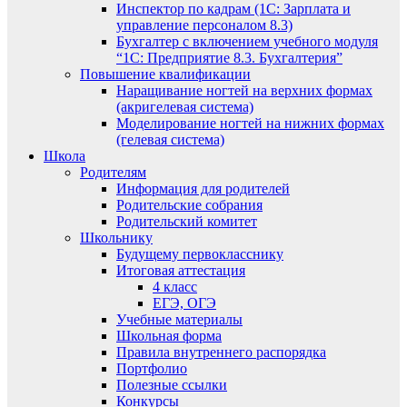
Инспектор по кадрам (1С: Зарплата и
управление персоналом 8.3)
Бухгалтер с включением учебного модуля
“1С: Предприятие 8.3. Бухгалтерия”
Повышение квалификации
Наращивание ногтей на верхних формах
(акригелевая система)
Моделирование ногтей на нижних формах
(гелевая система)
Школа
Родителям
Информация для родителей
Родительские собрания
Родительский комитет
Школьнику
Будущему первокласснику
Итоговая аттестация
4 класс
ЕГЭ, ОГЭ
Учебные материалы
Школьная форма
Правила внутреннего распорядка
Портфолио
Полезные ссылки
Конкурсы